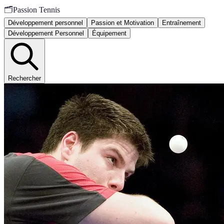
🗂️
Passion Tennis
Développement personnel
Passion et Motivation
Entraînement
Développement Personnel
Équipement
Rechercher