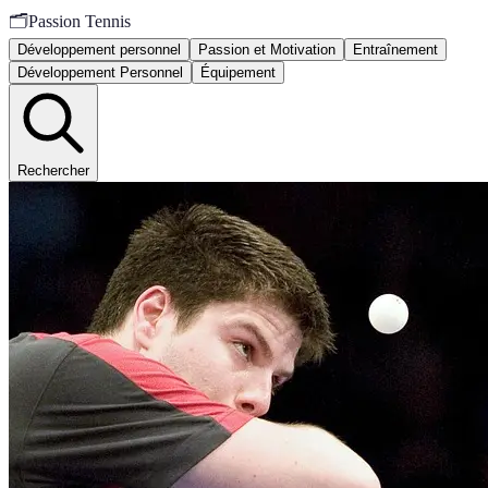
🗂️
Passion Tennis
Développement personnel
Passion et Motivation
Entraînement
Développement Personnel
Équipement
Rechercher