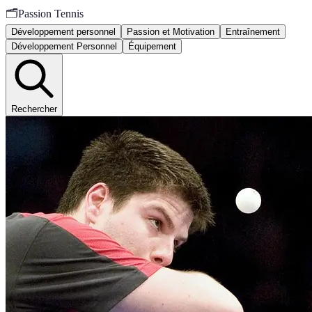
🗂️
Passion Tennis
Développement personnel
Passion et Motivation
Entraînement
Développement Personnel
Équipement
Rechercher