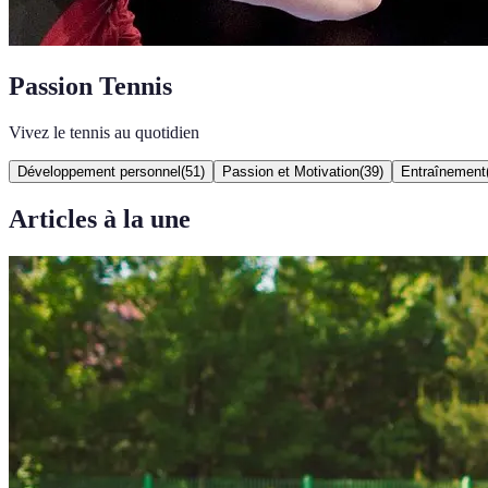
Passion Tennis
Vivez le tennis au quotidien
Développement personnel
(
51
)
Passion et Motivation
(
39
)
Entraînement
Articles à la une