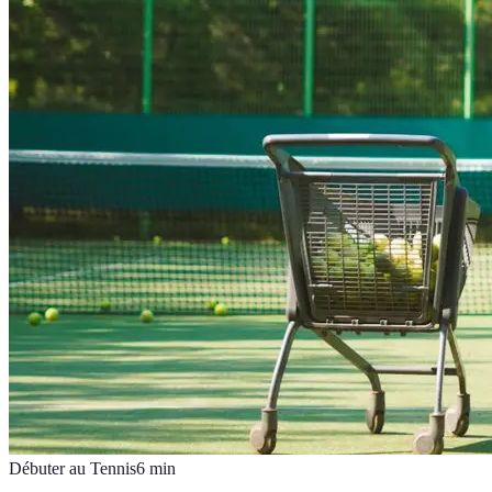
Débuter au Tennis
6
min