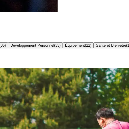
(
36
)
Développement Personnel
(
33
)
Équipement
(
22
)
Santé et Bien-être
(