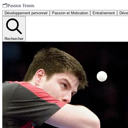
🗂️
Passion Tennis
Développement personnel
Passion et Motivation
Entraînement
Déve
Rechercher