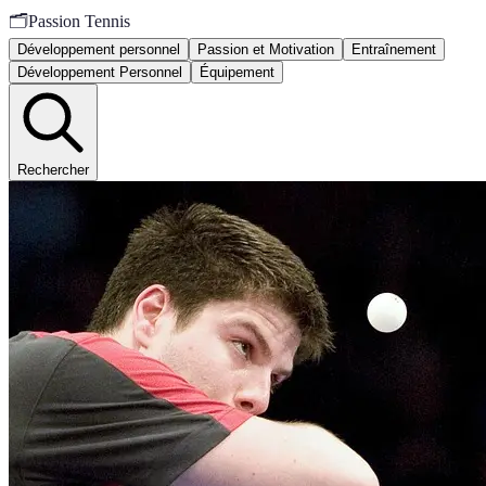
🗂️
Passion Tennis
Développement personnel
Passion et Motivation
Entraînement
Développement Personnel
Équipement
Rechercher