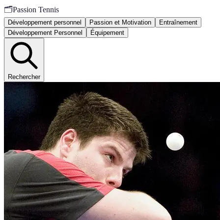
🗂️
Passion Tennis
Développement personnel
Passion et Motivation
Entraînement
Développement Personnel
Équipement
Rechercher