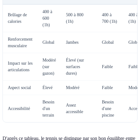
400 à
Brûlage de
500 à 800
400 à
400 à
600
calories
(1h)
700 (1h)
(1h)
(1h)
Renforcement
Global
Jambes
Global
Globa
musculaire
Modéré
Élevé (sur
Impact sur les
(sur
surfaces
Faible
Faible
articulations
gazon)
dures)
Aspect social
Élevé
Modéré
Faible
Modér
Besoin
Besoin
Assez
Accessibilité
d'un
d'une
Access
accessible
terrain
piscine
D'après ce tableau, le tennis se distingue par son bon équilibre entre