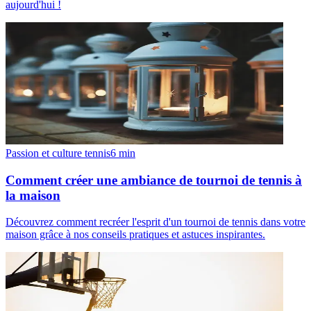
aujourd'hui !
Passion et culture tennis
6
min
Comment créer une ambiance de tournoi de tennis à
la maison
Découvrez comment recréer l'esprit d'un tournoi de tennis dans votre
maison grâce à nos conseils pratiques et astuces inspirantes.