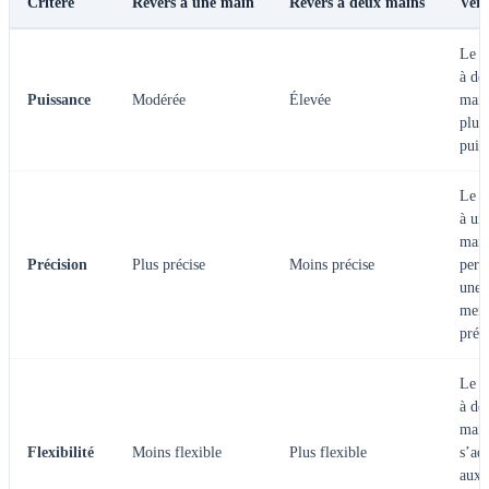
Critère
Revers à une main
Revers à deux mains
Verd
Le r
à de
Puissance
Modérée
Élevée
main
plus
puis
Le r
à un
mai
Précision
Plus précise
Moins précise
perm
une
meil
préc
Le r
à de
main
Flexibilité
Moins flexible
Plus flexible
s’ad
aux