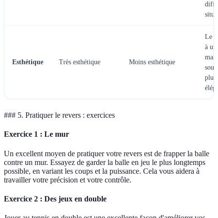
diff
situa
Le r
à un
main
Esthétique
Très esthétique
Moins esthétique
souv
plus
élég
### 5. Pratiquer le revers : exercices
Exercice 1 : Le mur
Un excellent moyen de pratiquer votre revers est de frapper la balle
contre un mur. Essayez de garder la balle en jeu le plus longtemps
possible, en variant les coups et la puissance. Cela vous aidera à
travailler votre précision et votre contrôle.
Exercice 2 : Des jeux en double
Jouer au tennis en double est une excellente façon d'améliorer vos