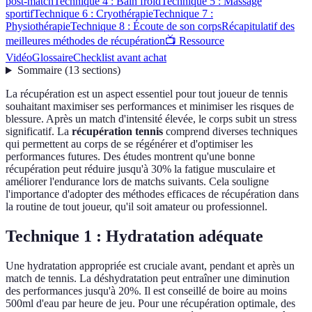
post-match
Technique 4 : Bain froid
Technique 5 : Massage
sportif
Technique 6 : Cryothérapie
Technique 7 :
Physiothérapie
Technique 8 : Écoute de son corps
Récapitulatif des
meilleures méthodes de récupération
📺 Ressource
Vidéo
Glossaire
Checklist avant achat
Sommaire
(
13
sections
)
La récupération est un aspect essentiel pour tout joueur de tennis
souhaitant maximiser ses performances et minimiser les risques de
blessure. Après un match d'intensité élevée, le corps subit un stress
significatif. La
récupération tennis
comprend diverses techniques
qui permettent au corps de se régénérer et d'optimiser les
performances futures. Des études montrent qu'une bonne
récupération peut réduire jusqu'à 30% la fatigue musculaire et
améliorer l'endurance lors de matchs suivants. Cela souligne
l'importance d'adopter des méthodes efficaces de récupération dans
la routine de tout joueur, qu'il soit amateur ou professionnel.
Technique 1 : Hydratation adéquate
Une hydratation appropriée est cruciale avant, pendant et après un
match de tennis. La déshydratation peut entraîner une diminution
des performances jusqu'à 20%. Il est conseillé de boire au moins
500ml d'eau par heure de jeu. Pour une récupération optimale, des