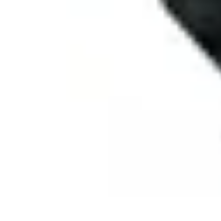
Passion Tennis
Amélioration du jeu
Conseils et Techniques
Entraînement et Technique
Passion Tennis