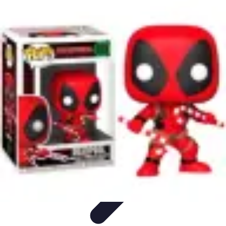
Passion Tennis
Amélioration du jeu
Conseils et Techniques
Entraînement et
Techniques
Passion et Motivation
Culture Tennis
Passion Tennis