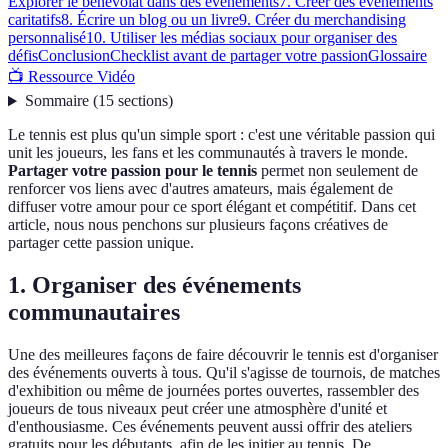
Explorer le bénévolat dans des événements
7. Créer des événements
caritatifs
8. Écrire un blog ou un livre
9. Créer du merchandising
personnalisé
10. Utiliser les médias sociaux pour organiser des
défis
Conclusion
Checklist avant de partager votre passion
Glossaire
📺 Ressource Vidéo
Sommaire
(
15
sections
)
Le tennis est plus qu'un simple sport : c'est une véritable passion qui
unit les joueurs, les fans et les communautés à travers le monde.
Partager votre passion pour le tennis
permet non seulement de
renforcer vos liens avec d'autres amateurs, mais également de
diffuser votre amour pour ce sport élégant et compétitif. Dans cet
article, nous nous penchons sur plusieurs façons créatives de
partager cette passion unique.
1. Organiser des événements
communautaires
Une des meilleures façons de faire découvrir le tennis est d'organiser
des événements ouverts à tous. Qu'il s'agisse de tournois, de matches
d'exhibition ou même de journées portes ouvertes, rassembler des
joueurs de tous niveaux peut créer une atmosphère d'unité et
d'enthousiasme. Ces événements peuvent aussi offrir des ateliers
gratuits pour les débutants, afin de les initier au tennis. De