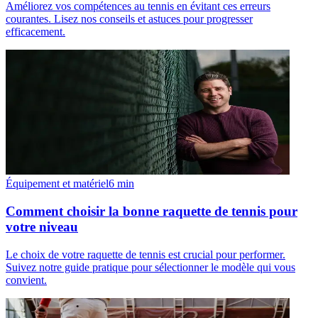
Améliorez vos compétences au tennis en évitant ces erreurs
courantes. Lisez nos conseils et astuces pour progresser
efficacement.
Équipement et matériel
6
min
Comment choisir la bonne raquette de tennis pour
votre niveau
Le choix de votre raquette de tennis est crucial pour performer.
Suivez notre guide pratique pour sélectionner le modèle qui vous
convient.