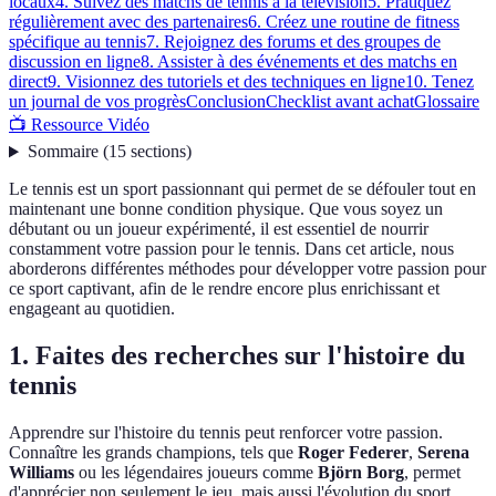
locaux
4. Suivez des matchs de tennis à la télévision
5. Pratiquez
régulièrement avec des partenaires
6. Créez une routine de fitness
spécifique au tennis
7. Rejoignez des forums et des groupes de
discussion en ligne
8. Assister à des événements et des matchs en
direct
9. Visionnez des tutoriels et des techniques en ligne
10. Tenez
un journal de vos progrès
Conclusion
Checklist avant achat
Glossaire
📺 Ressource Vidéo
Sommaire
(
15
sections
)
Le tennis est un sport passionnant qui permet de se défouler tout en
maintenant une bonne condition physique. Que vous soyez un
débutant ou un joueur expérimenté, il est essentiel de nourrir
constamment votre passion pour le tennis. Dans cet article, nous
aborderons différentes méthodes pour développer votre passion pour
ce sport captivant, afin de le rendre encore plus enrichissant et
engageant au quotidien.
1. Faites des recherches sur l'histoire du
tennis
Apprendre sur l'histoire du tennis peut renforcer votre passion.
Connaître les grands champions, tels que
Roger Federer
,
Serena
Williams
ou les légendaires joueurs comme
Björn Borg
, permet
d'apprécier non seulement le jeu, mais aussi l'évolution du sport.