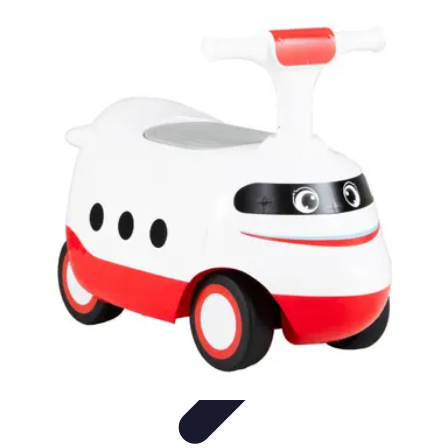
Passion Tennis
Amélioration du jeu
Conseils et Techniques
Entraînement et
Techniques
Passion et Motivation
Culture Tennis
Passion Tennis