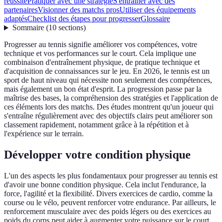
réussite
Pratiquer avec une stratégie
S'entraîner avec des
partenaires
Visionner des matchs pros
Utiliser des équipements
adaptés
Checklist des étapes pour progresser
Glossaire
Sommaire
(
10
sections
)
Progresser au tennis signifie améliorer vos compétences, votre
technique et vos performances sur le court. Cela implique une
combinaison d'entraînement physique, de pratique technique et
d'acquisition de connaissances sur le jeu. En 2026, le tennis est un
sport de haut niveau qui nécessite non seulement des compétences,
mais également un bon état d'esprit. La progression passe par la
maîtrise des bases, la compréhension des stratégies et l'application de
ces éléments lors des matchs. Des études montrent qu'un joueur qui
s'entraîne régulièrement avec des objectifs clairs peut améliorer son
classement rapidement, notamment grâce à la répétition et à
l'expérience sur le terrain.
Développer votre condition physique
L'un des aspects les plus fondamentaux pour progresser au tennis est
d'avoir une bonne condition physique. Cela inclut l'endurance, la
force, l'agilité et la flexibilité. Divers exercices de cardio, comme la
course ou le vélo, peuvent renforcer votre endurance. Par ailleurs, le
renforcement musculaire avec des poids légers ou des exercices au
poids du corps peut aider à augmenter votre puissance sur le court.