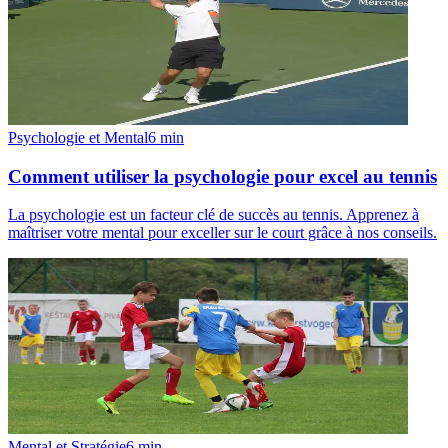
Psychologie et Mental
6
min
Comment utiliser la psychologie pour excel au tennis
La psychologie est un facteur clé de succès au tennis. Apprenez à
maîtriser votre mental pour exceller sur le court grâce à nos conseils.
Mental et Stratégie
6
min