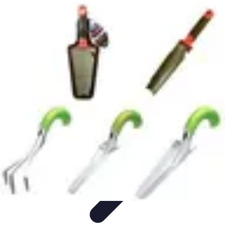
Passion Tennis
Amélioration du jeu
Conseils et Techniques
Entraînement et
Techniques
Passion et Motivation
Culture Tennis
Passion Tennis