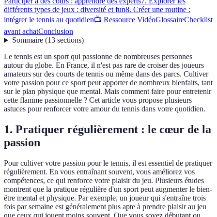
Participer à des cours : apprendre des experts
7. Explorer les
différents types de jeux : diversité et fun
8. Créer une routine :
intégrer le tennis au quotidien
📺 Ressource Vidéo
Glossaire
Checklist
avant achat
Conclusion
Sommaire
(
13
sections
)
Le tennis est un sport qui passionne de nombreuses personnes
autour du globe. En France, il n'est pas rare de croiser des joueurs
amateurs sur des courts de tennis ou même dans des parcs. Cultiver
votre passion pour ce sport peut apporter de nombreux bienfaits, tant
sur le plan physique que mental. Mais comment faire pour entretenir
cette flamme passionnelle ? Cet article vous propose plusieurs
astuces pour renforcer votre amour du tennis dans votre quotidien.
1. Pratiquer régulièrement : le cœur de la
passion
Pour cultiver votre passion pour le tennis, il est essentiel de pratiquer
régulièrement. En vous entraînant souvent, vous améliorez vos
compétences, ce qui renforce votre plaisir du jeu. Plusieurs études
montrent que la pratique régulière d'un sport peut augmenter le bien-
être mental et physique. Par exemple, un joueur qui s'entraîne trois
fois par semaine est généralement plus apte à prendre plaisir au jeu
que ceux qui jouent moins souvent. Que vous soyez débutant ou