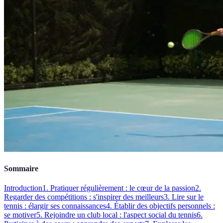
Sommaire
Introduction
1. Pratiquer régulièrement : le cœur de la passion
2.
Regarder des compétitions : s'inspirer des meilleurs
3. Lire sur le
tennis : élargir ses connaissances
4. Établir des objectifs personnels :
se motiver
5. Rejoindre un club local : l'aspect social du tennis
6.