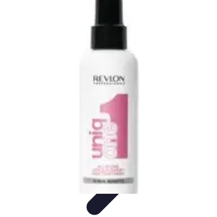
Passion Tennis
Amélioration du jeu
Conseils et Techniques
Entraînement et
Techniques
Passion et Motivation
Culture Tennis
Passion Tennis