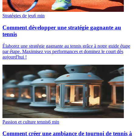
Stratégies de jeu
6
min
Comment développer une stratégie gagnante au
tennis
Élaborez une stratégie gagnante au tennis grâce à notre guide étape
par étape. Maximisez vos performances et dominez le court dès
aujourd'hui !
Passion et culture tennis
6
min
Comment créer une ambiance de tournoi de tennis à