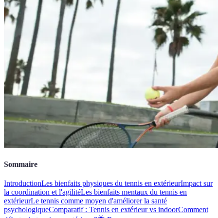
Sommaire
Introduction
Les bienfaits physiques du tennis en extérieur
Impact sur
la coordination et l'agilité
Les bienfaits mentaux du tennis en
extérieur
Le tennis comme moyen d'améliorer la santé
psychologique
Comparatif : Tennis en extérieur vs indoor
Comment