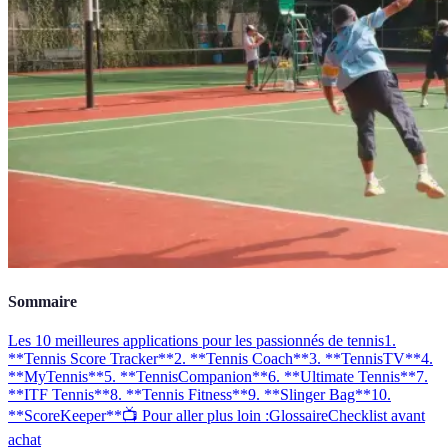
Sommaire
Les 10 meilleures applications pour les passionnés de tennis
1.
**Tennis Score Tracker**
2. **Tennis Coach**
3. **TennisTV**
4.
**MyTennis**
5. **TennisCompanion**
6. **Ultimate Tennis**
7.
**ITF Tennis**
8. **Tennis Fitness**
9. **Slinger Bag**
10.
**ScoreKeeper**
📺 Pour aller plus loin :
Glossaire
Checklist avant
achat