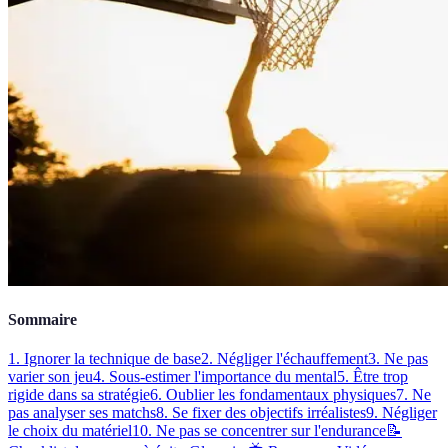
Sommaire
1. Ignorer la technique de base
2. Négliger l'échauffement
3. Ne pas
varier son jeu
4. Sous-estimer l'importance du mental
5. Être trop
rigide dans sa stratégie
6. Oublier les fondamentaux physiques
7. Ne
pas analyser ses matchs
8. Se fixer des objectifs irréalistes
9. Négliger
le choix du matériel
10. Ne pas se concentrer sur l'endurance
📝