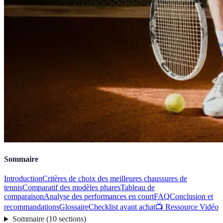
Sommaire
Introduction
Critères de choix des meilleures chaussures de
tennis
Comparatif des modèles phares
Tableau de
comparaison
Analyse des performances en court
FAQ
Conclusion et
recommandations
Glossaire
Checklist avant achat
📺 Ressource Vidéo
Sommaire
(
10
sections
)