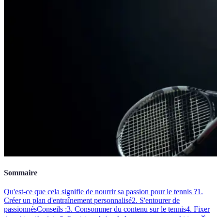
Sommaire
Qu'est-ce que cela signifie de nourrir sa passion pour le tennis ?
1.
Créer un plan d'entraînement personnalisé
2. S'entourer de
passionnés
Conseils :
3. Consommer du contenu sur le tennis
4. Fixer