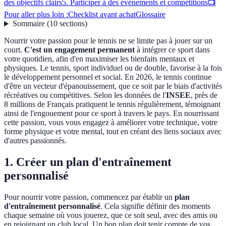
des objectifs clairs
5. Participer à des événements et compétitions
📺
Pour aller plus loin :
Checklist avant achat
Glossaire
Sommaire
(
10
sections
)
Nourrir votre passion pour le tennis ne se limite pas à jouer sur un
court.
C'est un engagement permanent
à intégrer ce sport dans
votre quotidien, afin d'en maximiser les bienfaits mentaux et
physiques. Le tennis, sport individuel ou de double, favorise à la fois
le développement personnel et social. En 2026, le tennis continue
d'être un vecteur d'épanouissement, que ce soit par le biais d'activités
récréatives ou compétitives. Selon les données de l'
INSEE
, près de
8 millions de Français pratiquent le tennis régulièrement, témoignant
ainsi de l'engouement pour ce sport à travers le pays. En nourrissant
cette passion, vous vous engagez à améliorer votre technique, votre
forme physique et votre mental, tout en créant des liens sociaux avec
d'autres passionnés.
1. Créer un plan d'entraînement
personnalisé
Pour nourrir votre passion, commencez par établir un
plan
d'entraînement personnalisé
. Cela signifie définir des moments
chaque semaine où vous jouerez, que ce soit seul, avec des amis ou
en rejoignant un club local. Un bon plan doit tenir compte de vos