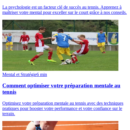
La psychologie est un facteur clé de succès au tennis. Apprenez à
maîtriser votre mental pour exceller sur le court grâce à nos conseils.
Mental et Stratégie
6
min
Comment optimiser votre préparation mentale au
tennis
Optimisez votre préparation mentale au tennis avec des techniques
pratiques pour booster votre performance et votre confiance sur le
terrain.