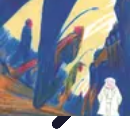
Passion Tennis
Amélioration du jeu
Conseils et Techniques
Entraînement et
Techniques
Passion et Motivation
Culture Tennis
Passion Tennis