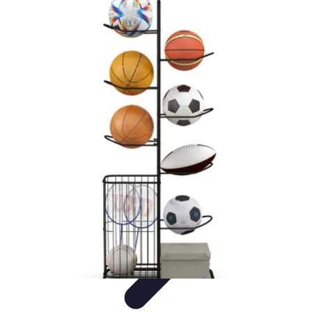
Passion Tennis
Amélioration du jeu
Conseils et Techniques
Entraînement et
Techniques
Passion et Motivation
Culture Tennis
Passion Tennis