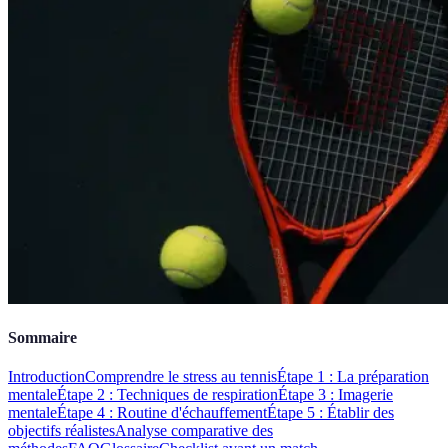
Sommaire
Introduction
Comprendre le stress au tennis
Étape 1 : La préparation
mentale
Étape 2 : Techniques de respiration
Étape 3 : Imagerie
mentale
Étape 4 : Routine d'échauffement
Étape 5 : Établir des
objectifs réalistes
Analyse comparative des