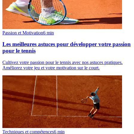
Passion et Motivation
6
min
Les meilleures astuces pour développer votre passion
pour le tennis
Cultivez votre passion pour le tennis avec nos astuces pratiques.
Améliorez votre jeu et votre motivation sur le court.
Techniques et compétences
6
min