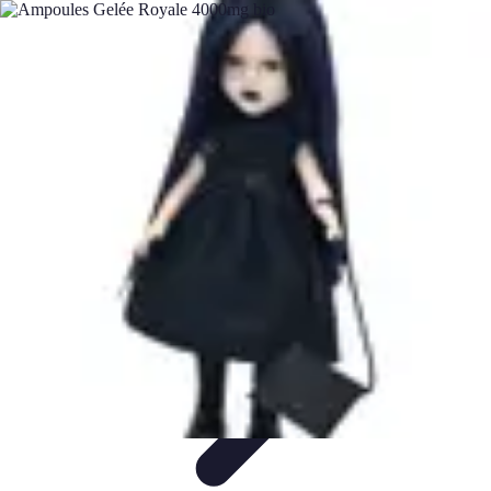
Passion Tennis
Amélioration du jeu
Conseils et Techniques
Entraînement et
Techniques
Passion et Motivation
Culture Tennis
Passion Tennis