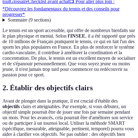
tout
Glossaire
Checklist avant achat
📺 Pour aller plus loin :
*Découvrez les fondamentaux du tennis et des conseils pour
progresser*
Sommaire
(
9
sections
)
Le tennis est un sport accessible, qui offre de nombreux bienfaits sur
le plan physique et mental. Selon
l'INSEE
, il a été rapporté que près
de 10 millions de Français pratiquent le tennis, ce qui en fait l'un des
sports les plus populaires en France. En plus de renforcer le système
cardio-vasculaire, il contribue à améliorer la coordination et la
concentration. De plus, le tennis est un excellent moyen de socialiser
et de s'épanouir personnellement. Que vous soyez jeune ou moins
jeune, il n'est jamais trop tard pour commencer ou redécouvrir sa
passion pour ce sport.
2. Établir des objectifs clairs
Avant de plonger dans la pratique, il est crucial d'établir des
objectifs
clairs et atteignables. Par exemple, si vous débutez, un
objectif simple pourrait être de jouer une fois par semaine pendant
un mois. Pour les avancés, cela pourrait être d'améliorer son service
ou de participer à un tournoi local. Utiliser la méthode SMART
(spécifique, mesurable, atteignable, pertinent, temporel) pourra vous
aider à clarifier vos objectifs. Ne pas oublier : des objectifs bien