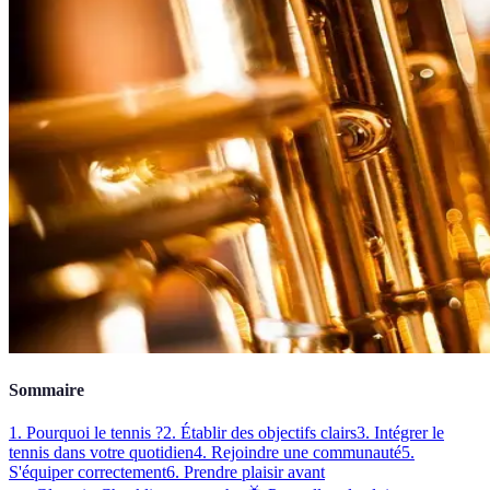
Sommaire
1. Pourquoi le tennis ?
2. Établir des objectifs clairs
3. Intégrer le
tennis dans votre quotidien
4. Rejoindre une communauté
5.
S'équiper correctement
6. Prendre plaisir avant