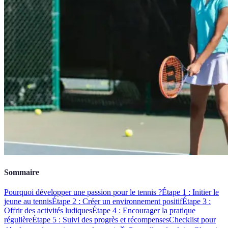
Sommaire
Pourquoi développer une passion pour le tennis ?
Étape 1 : Initier le
jeune au tennis
Étape 2 : Créer un environnement positif
Étape 3 :
Offrir des activités ludiques
Étape 4 : Encourager la pratique
régulière
Étape 5 : Suivi des progrès et récompenses
Checklist pour