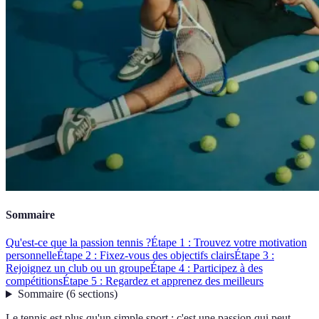
Sommaire
Qu'est-ce que la passion tennis ?
Étape 1 : Trouvez votre motivation
personnelle
Étape 2 : Fixez-vous des objectifs clairs
Étape 3 :
Rejoignez un club ou un groupe
Étape 4 : Participez à des
compétitions
Étape 5 : Regardez et apprenez des meilleurs
Sommaire
(
6
sections
)
Le tennis est plus qu'un simple sport ; c'est une passion qui peut