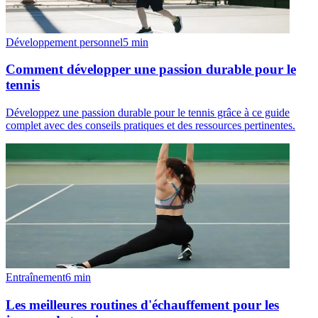
Développement personnel
5
min
Comment développer une passion durable pour le
tennis
Développez une passion durable pour le tennis grâce à ce guide
complet avec des conseils pratiques et des ressources pertinentes.
Entraînement
6
min
Les meilleures routines d'échauffement pour les