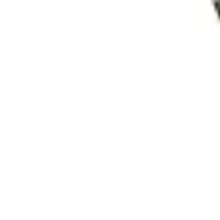
Passion Tennis
Amélioration du jeu
Conseils et Techniques
Entraînement et Technique
Passion Tennis