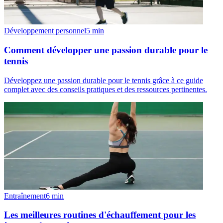
Développement personnel
5
min
Comment développer une passion durable pour le
tennis
Développez une passion durable pour le tennis grâce à ce guide
complet avec des conseils pratiques et des ressources pertinentes.
Entraînement
6
min
Les meilleures routines d'échauffement pour les