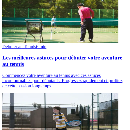
Débuter au Tennis
6
min
Les meilleures astuces pour débuter votre aventure
au tennis
Commencez votre aventure au tennis avec ces astuces
incontournables pour débutants. Progressez rapidement et profitez
de cette passion longtemps.