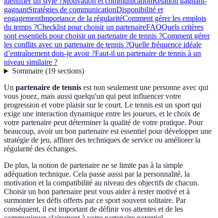
identifier un style ?
Motivation et communication
Relation gagnant-
gagnant
Stratégies de communication
Disponibilité et
engagement
Importance de la régularité
Comment gérer les emplois
du temps ?
Checklist pour choisir un partenaire
FAQ
Quels critères
sont essentiels pour choisir un partenaire de tennis ?
Comment gérer
les conflits avec un partenaire de tennis ?
Quelle fréquence idéale
d’entraînement dois-je avoir ?
Faut-il un partenaire de tennis à un
niveau similaire ?
Sommaire
(
19
sections
)
Un
partenaire de tennis
est non seulement une personne avec qui
vous jouez, mais aussi quelqu'un qui peut influencer votre
progression et votre plaisir sur le court. Le tennis est un sport qui
exige une interaction dynamique entre les joueurs, et le choix de
votre partenaire peut déterminer la qualité de votre pratique. Pour
beaucoup, avoir un bon partenaire est essentiel pour développer une
stratégie de jeu, affiner des techniques de service ou améliorer la
régularité des échanges.
De plus, la notion de partenaire ne se limite pas à la simple
adéquation technique. Cela passe aussi par la personnalité, la
motivation et la compatibilité au niveau des objectifs de chacun.
Choisir un bon partenaire peut vous aider à rester motivé et à
surmonter les défis offerts par ce sport souvent solitaire. Par
conséquent, il est important de définir vos attentes et de les
communiquer clairement à votre partenaire potentiel.