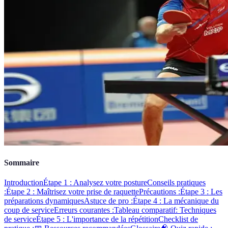
Sommaire
Introduction
Étape 1 : Analysez votre posture
Conseils pratiques
:
Étape 2 : Maîtrisez votre prise de raquette
Précautions :
Étape 3 : Les
préparations dynamiques
Astuce de pro :
Étape 4 : La mécanique du
coup de service
Erreurs courantes :
Tableau comparatif: Techniques
de service
Étape 5 : L'importance de la répétition
Checklist de